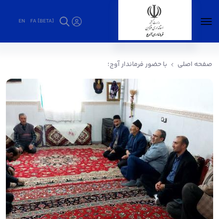
EN
FA [BETA]
با حضور فرماندار آوج؛ - فرمانداری آوج
صفحه اصلی
با حضور فرماندار آوج؛