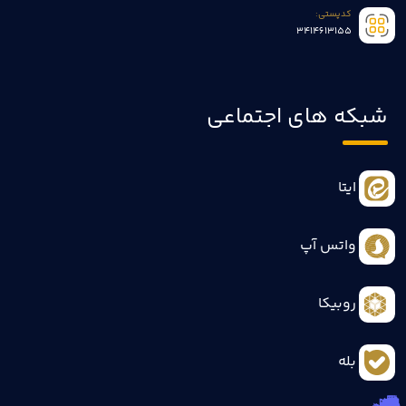
کدپستی:
3414613155
شبکه های اجتماعی
ایتا
واتس آپ
روبیکا
بله