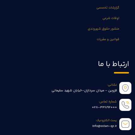
گزارشات تخصصی
اوقات شرعی
منشور حقوق شهروندی
قوانین و مقررات
ارتباط با ما
نشانی:
قزوین - میدان سرداران-خیابان شهید سلیمانی
شماره تماس:
028-33892000
پست الکترونیک:
info@ostan-qz.ir