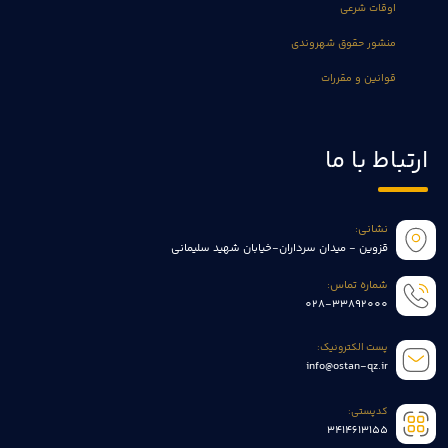
اوقات شرعی
منشور حقوق شهروندی
قوانین و مقررات
ارتباط با ما
نشانی:
قزوین - میدان سرداران-خیابان شهید سلیمانی
شماره تماس:
028-33892000
پست الکترونیک:
info@ostan-qz.ir
کدپستی:
3414613155